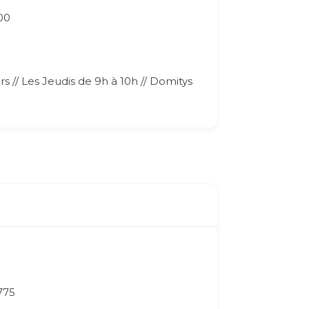
00
s // Les Jeudis de 9h à 10h // Domitys
775