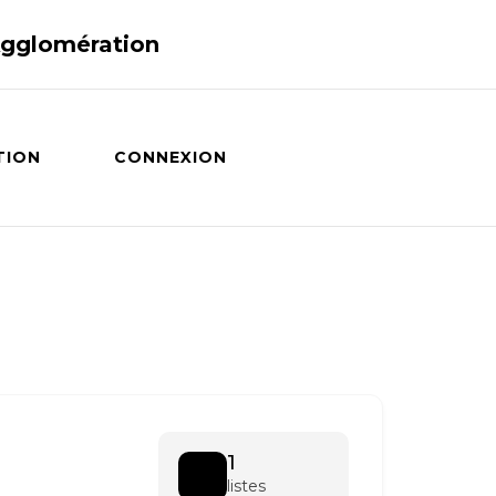
Agglomération
TION
CONNEXION
1
listes