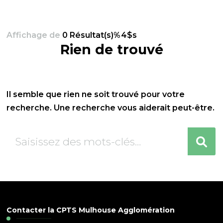
Affichage de
0 Résultat(s)%4$s
Rien de trouvé
Il semble que rien ne soit trouvé pour votre
recherche. Une recherche vous aiderait peut-être.
Vous
recherchiez
quelque
chose
?
Contacter la CPTS Mulhouse Agglomération