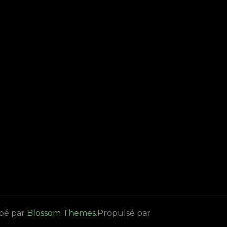
pé par
Blossom Themes
.Propulsé par