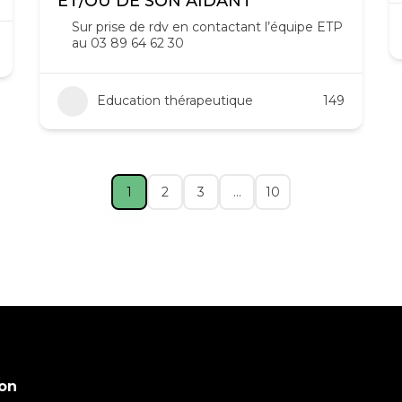
ET/OU DE SON AIDANT
Sur prise de rdv en contactant l’équipe ETP
au 03 89 64 62 30
Education thérapeutique
149
1
2
3
…
10
on